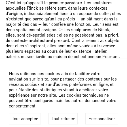
C’est ici qu’apparaît le premier paradoxe. Les sculptures
auxquelles Rinck se réfère sont, dans leurs contextes
d’origine, indissociablement liées à un espace de culte ; elles
n’existent que parce qu’un lieu précis — un bâtiment dans la
majorité des cas — leur confère une fonction. Leur sens est
donc spatialement assigné. Or les sculptures de Rinck,
elles, sont dé-spatialisées : elles ne possèdent pas, a priori,
de contexte architectural prescrit. Contrairement aux objets
dont elles s’inspirent, elles sont même vouées à traverser
plusieurs espaces au cours de leur existence : atelier,
galerie, musée, jardin ou maison de collectionneur. Pourtant,
elles semblent porter en elles la mémoire d’un seuil, d’une
façade ou d’une niche sans jamais pouvoir les habiter. Cette
tension entre la référence à des formes profondément
Nous utilisons ces cookies afin de faciliter votre
situées et leur déracinement volontaire constitue l’un des
navigation sur le site, pour partager des contenus sur les
ressorts essentiels de l’œuvre de Stefan Rinck,
réseaux sociaux et sur d'autres plateformes en ligne, et
particulièrement lisible dans cette exposition chez Semiose
pour établir des statistiques visant à améliorer votre
où le motif de la barque et de la traversée évoque le
expérience sur notre site. Les cookies techniques ne
passage.
peuvent être configurés mais les autres demandent votre
consentement.
Le second paradoxe touche à la question de l’aura. Les
sculptures de Stefan Rinck semblent en effet dotées d’une
Tout accepter
Tout refuser
Personnaliser
présence singulière. Leur apparence souvent zoomorphique
n’y est sans doute pas étrangère, tant elle suggère une vie