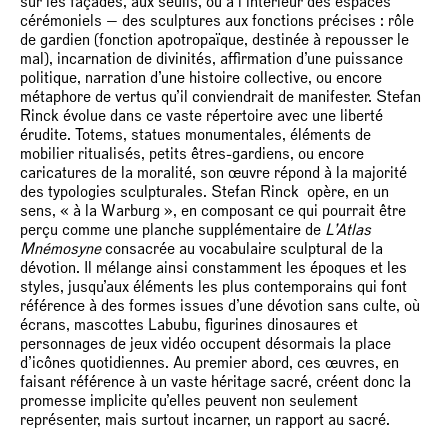
sur les façades, aux seuils, ou à l’intérieur des espaces
cérémoniels — des sculptures aux fonctions précises : rôle
de gardien (fonction apotropaïque, destinée à repousser le
mal), incarnation de divinités, affirmation d’une puissance
politique, narration d’une histoire collective, ou encore
métaphore de vertus qu’il conviendrait de manifester. Stefan
Rinck évolue dans ce vaste répertoire avec une liberté
érudite. Totems, statues monumentales, éléments de
mobilier ritualisés, petits êtres-gardiens, ou encore
caricatures de la moralité, son œuvre répond à la majorité
des typologies sculpturales. Stefan Rinck opère, en un
sens, « à la Warburg », en composant ce qui pourrait être
perçu comme une planche supplémentaire de
L’Atlas
Mnémosyne
consacrée au vocabulaire sculptural de la
dévotion. Il mélange ainsi constamment les époques et les
styles, jusqu’aux éléments les plus contemporains qui font
référence à des formes issues d’une dévotion sans culte, où
écrans, mascottes Labubu, figurines dinosaures et
personnages de jeux vidéo occupent désormais la place
d’icônes quotidiennes. Au premier abord, ces œuvres, en
faisant référence à un vaste héritage sacré, créent donc la
promesse implicite qu’elles peuvent non seulement
représenter, mais surtout incarner, un rapport au sacré.