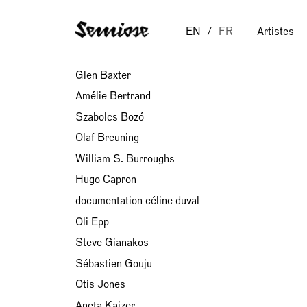
EN
FR
Artistes
Salvatore Arancio
Glen Baxter
Amélie Bertrand
Szabolcs Bozó
Olaf Breuning
William S. Burroughs
Hugo Capron
documentation céline duval
Oli Epp
Steve Gianakos
Sébastien Gouju
Otis Jones
Aneta Kajzer