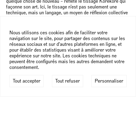
quelque chose de nouveau – reflète le tissage Korekore qui
façonne son art. Ici, le tissage n’est pas seulement une
technique, mais un langage, un moyen de réflexion collective
C’est important, car cela réfute le vieux mythe du génie
solitaire, pour insister au contraire sur un sens construit en
commun, lentement, geste après geste.
Nous utilisons ces cookies afin de faciliter votre
navigation sur le site, pour partager des contenus sur les
The Crown!
poursuit le projet en cours de Takadiwa,
réseaux sociaux et sur d'autres plateformes en ligne, et
réutilisant les restes d’objets du quotidien et les
pour établir des statistiques visant à améliorer votre
transformant en ce que l’on pourrait qualifier de textiles
expérience sur notre site. Les cookies techniques ne
post-industriels. Ce ne sont pas des objets de confort. Ils
peuvent être configurés mais les autres demandent votre
portent en eux les tensions du post-colonialisme en Afrique :
consentement.
la politique des cheveux noirs, la soif des petites vanités, la
chorégraphie de la consommation ostentatoire. Les peignes
Tout accepter
Tout refuser
Personnaliser
afro, qui apparaissent tout au long de l’exposition, servent
d’archives à l’histoire sociale, politique et spirituelle,
enracinée dans les traditions africaines et l’auto-
modélisation coloniale qu’elles ont imposée. Autrefois outils
pour la toilette et le rituel, ces peignes portent désormais le
poids de la résistance et de la fierté dans la vie politique
noire.
Tout au long de l’exposition, des couronnes, constituées de
touches de clavier, de bouchons et de peignes, symbolisent