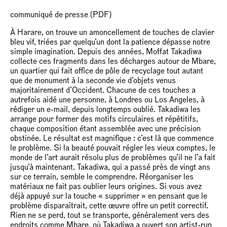
communiqué de presse (PDF)
À Harare, on trouve un amoncellement de touches de clavier
bleu vif, triées par quelqu’un dont la patience dépasse notre
simple imagination. Depuis des années, Moffat Takadiwa
collecte ces fragments dans les décharges autour de Mbare,
un quartier qui fait office de pôle de recyclage tout autant
que de monument à la seconde vie d’objets venus
majoritairement d’Occident. Chacune de ces touches a
autrefois aidé une personne, à Londres ou Los Angeles, à
rédiger un e-mail, depuis longtemps oublié. Takadiwa les
arrange pour former des motifs circulaires et répétitifs,
chaque composition étant assemblée avec une précision
obstinée. Le résultat est magnifique : c’est là que commence
le problème. Si la beauté pouvait régler les vieux comptes, le
monde de l’art aurait résolu plus de problèmes qu’il ne l’a fait
jusqu’à maintenant. Takadiwa, qui a passé près de vingt ans
sur ce terrain, semble le comprendre. Réorganiser les
matériaux ne fait pas oublier leurs origines. Si vous avez
déjà appuyé sur la touche « supprimer » en pensant que le
problème disparaîtrait, cette œuvre offre un petit correctif.
Rien ne se perd, tout se transporte, généralement vers des
endroits comme Mbare, où Takadiwa a ouvert son artist-run