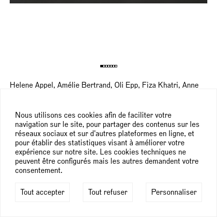
Helene Appel, Amélie Bertrand, Oli Epp, Fiza Khatri, Anne
Neukamp, Françoise Pétrovitch, Présence Panchounette,
Stefan Rinck, Moffat Takadiwa,
Art Monte-Carlo
Grimaldi Forum, Monaco
Nous utilisons ces cookies afin de faciliter votre
7 — 9 juillet 2025
navigation sur le site, pour partager des contenus sur les
réseaux sociaux et sur d'autres plateformes en ligne, et
pour établir des statistiques visant à améliorer votre
Pour plus d’informations sur ces œuvres, consultez notre
expérience sur notre site. Les cookies techniques ne
preview
.
peuvent être configurés mais les autres demandent votre
consentement.
Tout accepter
Tout refuser
Personnaliser