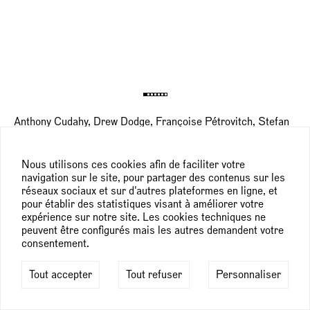
Anthony Cudahy, Drew Dodge, Françoise Pétrovitch, Stefan
Rinck, Philemona Williamson,
Art Gstaad
Festival-Zelt, Saanen - Gstaad
13 — 16 février 2025
Nous utilisons ces cookies afin de faciliter votre
navigation sur le site, pour partager des contenus sur les
réseaux sociaux et sur d'autres plateformes en ligne, et
Pour découvrir et se renseigner à propos des œuvres, visitez
pour établir des statistiques visant à améliorer votre
notre
Online Viewing Room
.
expérience sur notre site. Les cookies techniques ne
peuvent être configurés mais les autres demandent votre
consentement.
Tout accepter
Tout refuser
Personnaliser