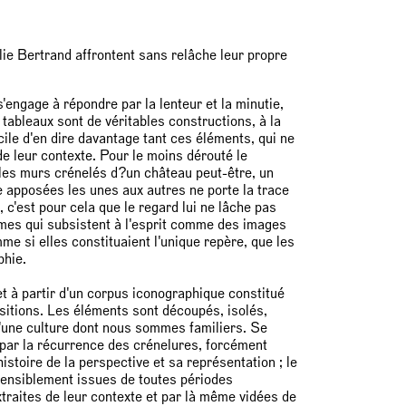
ie Bertrand affrontent sans relâche leur propre
'engage à répondre par la lenteur et la minutie,
tableaux sont de véritables constructions, à la
icile d'en dire davantage tant ces éléments, qui ne
e leur contexte. Pour le moins dérouté le
 les murs crénelés d?un château peut-être, un
apposées les unes aux autres ne porte la trace
 c'est pour cela que le regard lui ne lâche pas
rmes qui subsistent à l'esprit comme des images
e si elles constituaient l'unique repère, que les
phie.
et à partir d'un corpus iconographique constitué
sitions. Les éléments sont découpés, isolés,
d'une culture dont nous sommes familiers. Se
 par la récurrence des crénelures, forcément
histoire de la perspective et sa représentation ; le
tensiblement issues de toutes périodes
xtraites de leur contexte et par là même vidées de