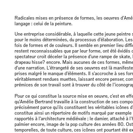
Radicales mises en présence de formes, les oeuvres d'Amél
langage : celui de la peinture.
Une entreprise considérable, à laquelle cette jeune peintre s
pour le moins déterminées, du processus d'élaboration. Les 
fois de formes et de couleurs. Il semble en premier lieu diff
restent reconnaissables que par leur forme, ont été évidés d
spectateur croit déceler la présence d'une rampe de skate,
drapeau hisse? encore. Mais aucunes de ces formes, même 
d'une narration. L'étrangeté de ses oeuvres est là manifeste,
prises malgré le manque d'éléments. Il s'accroche à ses fo
véritablement rendues muettes, laissant encore penser, comm
prémices de son travail sont à trouver du côté de l'iconogra
Pour ce qui constitue la source mise en oeuvre, c'est en eff
qu'Amélie Bertrand travaille à la construction de ses compo
précisément parce qu'ils constituent les véritables icônes 
constitue ainsi un répertoire de motifs marqué par exemple
rapportés à l'architecture médiévale ; le damier, attaché à l'
palmier encore, image de la pop culture des années 80. Os
temporelles, de toute culture, ces icônes ont pourtant été e