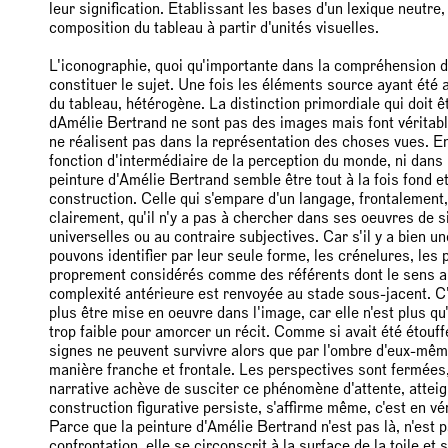
leur signification. Etablissant les bases d'un lexique neutre,
composition du tableau à partir d'unités visuelles.
L'iconographie, quoi qu'importante dans la compréhension de
constituer le sujet. Une fois les éléments source ayant été 
du tableau, hétérogène. La distinction primordiale qui doit 
dAmélie Bertrand ne sont pas des images mais font véritab
ne réalisent pas dans la représentation des choses vues. En
fonction d'intermédiaire de la perception du monde, ni dans 
peinture d'Amélie Bertrand semble être tout à la fois fond et
construction. Celle qui s'empare d'un langage, frontalement, p
clairement, qu'il n'y a pas à chercher dans ses oeuvres de si
universelles ou au contraire subjectives. Car s'il y a bien 
pouvons identifier par leur seule forme, les crénelures, les
proprement considérés comme des référents dont le sens a li
complexité antérieure est renvoyée au stade sous-jacent. C'e
plus être mise en oeuvre dans l'image, car elle n'est plus q
trop faible pour amorcer un récit. Comme si avait été étou
signes ne peuvent survivre alors que par l'ombre d'eux-mêm
manière franche et frontale. Les perspectives sont fermées, 
narrative achève de susciter ce phénomène d'attente, atteign
construction figurative persiste, s'affirme même, c'est en vér
Parce que la peinture d'Amélie Bertrand n'est pas là, n'est p
confrontation, elle se circonscrit à la surface de la toile et 