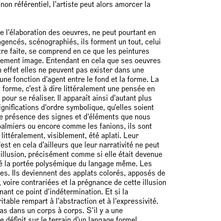
 non référentiel, l'artiste peut alors amorcer la
 l'élaboration des oeuvres, ne peut pourtant en
agencés, scénographiés, ils forment un tout, celui
être faite, se comprend en ce que les peintures
lement image. Entendant en cela que ses oeuvres
 effet elles ne peuvent pas exister dans une
une fonction d'agent entre le fond et la forme. La
 forme, c'est à dire littéralement une pensée en
our se réaliser. Il apparaît ainsi d'autant plus
gnifications d'ordre symbolique, qu'elles soient
une présence des signes et d'éléments que nous
 palmiers ou encore comme les fanions, ils sont
ttéralement, visiblement, été aplati. Leur
st en cela d'ailleurs que leur narrativité ne peut
u'illusion, précisément comme si elle était devenue
ffé la portée polysémique du langage même. Les
es. Ils deviennent des applats colorés, apposés de
voire contrariées et la prégnance de cette illusion
ant ce point d'indétermination. Et si la
itable rempart à l'abstraction et à l'expressivité.
as dans un corps à corps. S'il y a une
se définit sur le terrain d'un langage formel