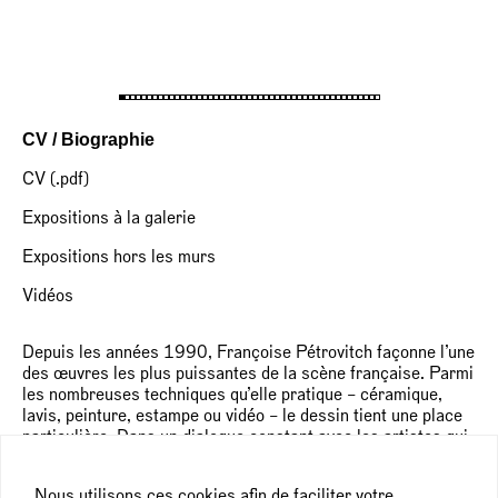
CV / Biographie
CV (.pdf)
Expositions à la galerie
Expositions hors les murs
Vidéos
Depuis les années 1990, Françoise Pétrovitch façonne l’une
des œuvres les plus puissantes de la scène française. Parmi
les nombreuses techniques qu’elle pratique – céramique,
lavis, peinture, estampe ou vidéo – le dessin tient une place
particulière. Dans un dialogue constant avec les artistes qui
l’ont précédée et se mesurant aux motifs incontournables de
la « grande peinture » – Saint-Sébastien, natures mortes,
Nous utilisons ces cookies afin de faciliter votre