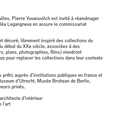
ailles, Pierre Yovanovitch est invité à réaménager
Eléa Legangneux en assure le commissariat
t décoré, librement inspiré des collections du
du début du XXe siècle, associées à des
, plans, photographies, films) viendront
que pour replacer les collections dans leur contexte
es prêts auprès d’institutions publiques en france et
Museum d’Utrecht, Musée Brohean de Berlin,
neurs privés.
rchitecte d’intérieur
 l’art