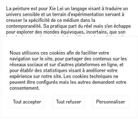
La peinture est pour Xie Lei un langage visant à traduire un
univers sensible et un terrain d'expérimentation servant à
creuser la spécificité de ce médium dans la
contemporanéité. Sa pratique part du réel mais s'en échappe
pour explorer des mondes équivoques, incertains, que son
imaginaire transforme. Inspiré par l'imagerie traditionnelle
chinoise, les rituels anciens et la mythologie occidentale,
ses peintures renvoient à des situations troubles,
Nous utilisons ces cookies afin de faciliter votre
inquiétantes, discrètement rattachées à des souvenirs
navigation sur le site, pour partager des contenus sur les
littéraires et cinématographiques, ou bien puisées dans ses
réseaux sociaux et sur d'autres plateformes en ligne, et
propres émotions. Les thèmes abordés sont souvent
pour établir des statistiques visant à améliorer votre
sombres et inquiétants, tels que l'entre-deux du sommeil et
expérience sur notre site. Les cookies techniques ne
de la mort, du supplice et de l'érotisme.
peuvent être configurés mais les autres demandent votre
consentement.
À l'occasion d'Open Space #13, Xie Lei présente
Au-delà,
un ensemble inédit de cinq peintures monumentales.
Tout accepter
Tout refuser
Personnaliser
Juxtaposées telle une frise le long des murs de la galerie 3,
elles composent un paysage fantasmagorique à travers
lequel l'artiste interroge notre perception du réel évoquant la
possibilité d'existence d'autres mondes. D'une toile à l'autre,
parmi les branchages et des feuillages, surgissent à la
surface des figures anthropomorphes sans visage dont les
contours se diluent dans une palette de vert et de bleu, entre