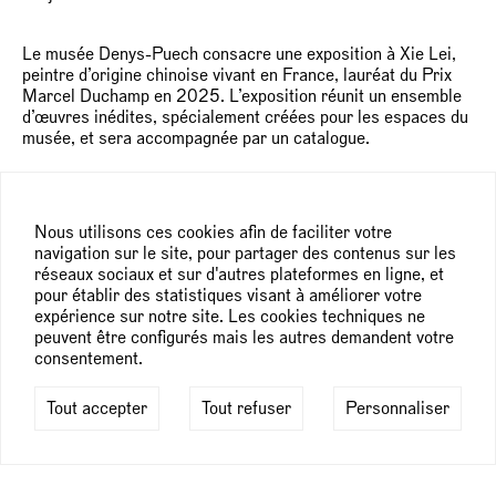
Le musée Denys-Puech consacre une exposition à Xie Lei,
peintre d’origine chinoise vivant en France, lauréat du Prix
Marcel Duchamp en 2025. L’exposition réunit un ensemble
d’œuvres inédites, spécialement créées pour les espaces du
musée, et sera accompagnée par un catalogue.
La peinture de Xie Lei se caractérise par sa densité et son
mystère. Dans des halos colorés qui brouillent les contours
et laissent place à l’ambiguïté, des silhouettes de corps
Nous utilisons ces cookies afin de faciliter votre
émergent et se dissolvent, successivement. Entre visible et
navigation sur le site, pour partager des contenus sur les
invisible, rêve et souvenir, les images peintes de Xie Lei font
réseaux sociaux et sur d'autres plateformes en ligne, et
naître et disparaître des gestes aussi énigmatiques que
pour établir des statistiques visant à améliorer votre
fugaces, où s’expriment une vaste palette d’expériences et
expérience sur notre site. Les cookies techniques ne
d’émotions humaines.
peuvent être configurés mais les autres demandent votre
consentement.
Les nouvelles œuvres s’établissent sur des états contraires,
jour et nuit, clarté et obscurité, lumière et ombre. Cette
Tout accepter
Tout refuser
Personnaliser
polarité est renforcée par les partis pris scénographiques et
l’accrochage en miroir des peintures sur toile et œuvres sur
papier, de part et d’autre de la colonnade de l’espace
d’exposition.