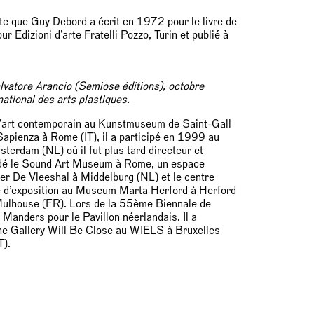
te que Guy Debord a écrit en 1972 pour le livre de
r Edizioni d’arte Fratelli Pozzo, Turin et publié à
vatore Arancio (Semiose éditions), octobre
ational des arts plastiques.
 l’art contemporain au Kunstmuseum de Saint-Gall
a Sapienza à Rome (IT), il a participé en 1999 au
erdam (NL) où il fut plus tard directeur et
dé le Sound Art Museum à Rome, un espace
nter De Vleeshal à Middelburg (NL) et le centre
re d’exposition au Museum Marta Herford à Herford
e Mulhouse (FR). Lors de la 55ème Biennale de
Manders pour le Pavillon néerlandais. Il a
the Gallery Will Be Close au WIELS à Bruxelles
T).