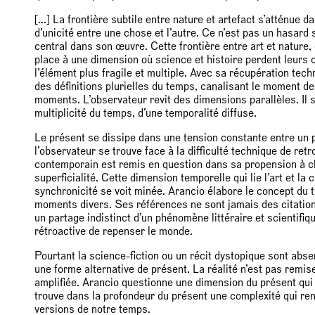
[...] La frontière subtile entre nature et artefact s’atténue d
d’unicité entre une chose et l’autre. Ce n’est pas un hasard 
central dans son œuvre. Cette frontière entre art et nature, 
place à une dimension où science et histoire perdent leurs
l’élément plus fragile et multiple. Avec sa récupération tec
des définitions plurielles du temps, canalisant le moment 
moments. L’observateur revit des dimensions parallèles. Il 
multiplicité du temps, d’une temporalité diffuse.
Le présent se dissipe dans une tension constante entre un p
l’observateur se trouve face à la difficulté technique de r
contemporain est remis en question dans sa propension à c
superficialité. Cette dimension temporelle qui lie l’art et la
synchronicité se voit minée. Arancio élabore le concept 
moments divers. Ses références ne sont jamais des citation
un partage indistinct d’un phénomène littéraire et scientif
rétroactive de repenser le monde.
Pourtant la science-fiction ou un récit dystopique sont abse
une forme alternative de présent. La réalité n’est pas remis
amplifiée. Arancio questionne une dimension du présent qui es
trouve dans la profondeur du présent une complexité qui renv
versions de notre temps.