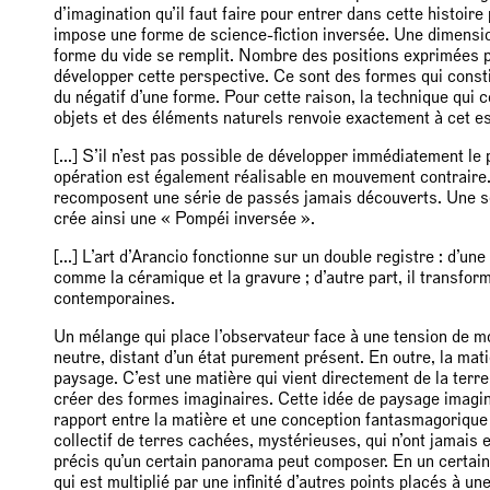
d’imagination qu’il faut faire pour entrer dans cette histoire 
impose une forme de science-fiction inversée. Une dimensio
forme du vide se remplit. Nombre des positions exprimées 
développer cette perspective. Ce sont des formes qui consti
du négatif d’une forme. Pour cette raison, la technique qui c
objets et des éléments naturels renvoie exactement à cet 
[...] S’il n’est pas possible de développer immédiatement le 
opération est également réalisable en mouvement contraire.
recomposent une série de passés jamais découverts. Une sér
crée ainsi une « Pompéi inversée ».
[...] L’art d’Arancio fonctionne sur un double registre : d’une
comme la céramique et la gravure ; d’autre part, il transfo
contemporaines.
Un mélange qui place l’observateur face à une tension de m
neutre, distant d’un état purement présent. En outre, la matiè
paysage. C’est une matière qui vient directement de la terre 
créer des formes imaginaires. Cette idée de paysage imagina
rapport entre la matière et une conception fantasmagorique
collectif de terres cachées, mystérieuses, qui n’ont jamais ex
précis qu’un certain panorama peut composer. En un certain s
qui est multiplié par une infinité d’autres points placés à un