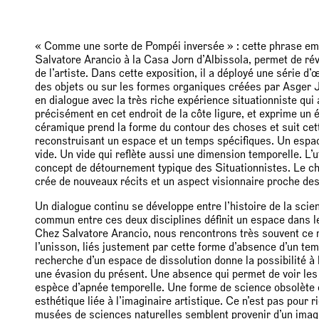
« Comme une sorte de Pompéi inversée » : cette phrase em
Salvatore Arancio à la Casa Jorn d’Albissola, permet de ré
de l’artiste. Dans cette exposition, il a déployé une série
des objets ou sur les formes organiques créées par Asger J
en dialogue avec la très riche expérience situationniste qu
précisément en cet endroit de la côte ligure, et exprime un
céramique prend la forme du contour des choses et suit cette
reconstruisant un espace et un temps spécifiques. Un espa
vide. Un vide qui reflète aussi une dimension temporelle. L’u
concept de détournement typique des Situationnistes. Le c
crée de nouveaux récits et un aspect visionnaire proche des
Un dialogue continu se développe entre l’histoire de la scien
commun entre ces deux disciplines définit un espace dans leq
Chez Salvatore Arancio, nous rencontrons très souvent ce mo
l’unisson, liés justement par cette forme d’absence d’un tem
recherche d’un espace de dissolution donne la possibilité à l
une évasion du présent. Une absence qui permet de voir les 
espèce d’apnée temporelle. Une forme de science obsolèt
esthétique liée à l’imaginaire artistique. Ce n’est pas pour
musées de sciences naturelles semblent provenir d’un imagina