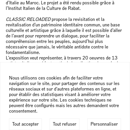
d’Italie au Maroc. Le projet a été rendu possible grâce à
l’Institut Italien de la Culture de Rabat.
CLASSIC RELOADED
propose la revisitation et la
revitalisation d’un patrimoine identitaire commun, une base
culturelle et artistique grâce à laquelle il est possible d’aller
de l’avant pour reprendre un dialogue, pour faciliter la
compréhension entre les peuples, aujourd’hui plus
nécessaire que jamais, le véritable antidote contre le
fondamentalisme.
L’exposition veut représenter, à travers 20 oeuvres de 13
artistes italiens qui font partie de la collection du musée, la
culture de la « mer qui se trouve entre les terres »,
l’autonomie culturelle et, en même temps, la cohabitation
Nous utilisons ces cookies afin de faciliter votre
entre les peuples et le rapport entre local et mondial, qui
navigation sur le site, pour partager des contenus sur les
caractérise depuis toujours les pays de la Méditerranée.
réseaux sociaux et sur d'autres plateformes en ligne, et
À Rabat, les oeuvres dialoguent avec les magnifiques salles
pour établir des statistiques visant à améliorer votre
de la Villa des Arts, un ensemble de pavillons art-déco
expérience sur notre site. Les cookies techniques ne
construit dans les années 30 par Mustapha Alaoui et
peuvent être configurés mais les autres demandent votre
récemment transformé en centre pour l’art contemporain par
consentement.
la Fondation ONA.
Tout accepter
Tout refuser
Personnaliser
Le rapport avec la ville de Rabat et avec la culture de la
capitale marocaine renforce la citation de la tradition