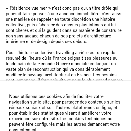
« Résidence vue mer » n’est donc pas qu’un titre drôle qui
pourrait faire penser à une annonce immobilière, c’est aussi
une manière de rappeler en toute discrétion une histoire
collective, puis d’aborder des choses plus intimes qui lui
sont chères et qui la guident dans sa manière de construire
non sans audace chacun de ses projets d’architecture
intérieure et de design depuis ses débuts.
Pour l’histoire collective, travelling arrière est un rapide
résumé de l’heure où la France soignait ses blessures au
lendemain de la Seconde Guerre mondiale en lançant un
vaste plan de reconstruction qui va considérablement
modifier le paysage architectural en France. Les besoins
sont immenses, il faut agir vite et pour le plus grand nombre.
La ville verticale imaginée par Le Corbusier à travers sa Cité
radieuse apparaît, et sans s’imposer elle donne le tempo : la
Nous utilisons ces cookies afin de faciliter votre
verticalité sera devient de mise et la vie se fera désormais
navigation sur le site, pour partager des contenus sur les
en collectivité - ou ne se fera pas. On promet à tous la
réseaux sociaux et sur d'autres plateformes en ligne, et
modernité, avant de garantir une vie meilleure avec la mise
pour établir des statistiques visant à améliorer votre
en place des congés payés. Les Français vont prendre le
expérience sur notre site. Les cookies techniques ne
littoral d’assaut. Ainsi de Nice à La Grande-Motte, une ligne
peuvent être configurés mais les autres demandent votre
en pointillés de résidences va peu à peu se dessiner, avec
consentement.
dès que possible la grande bleue pour seul horizon.