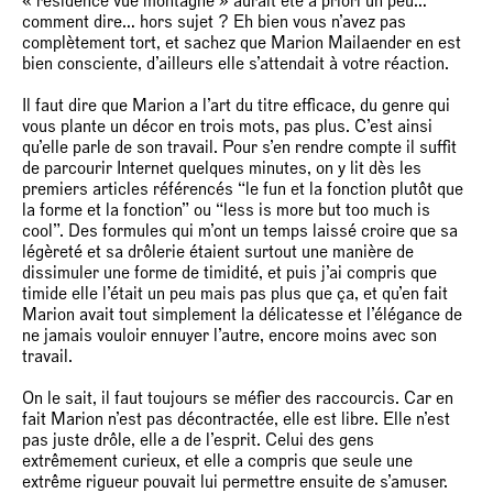
« résidence vue montagne » aurait été à priori un peu…
comment dire… hors sujet ? Eh bien vous n’avez pas
complètement tort, et sachez que Marion Mailaender en est
bien consciente, d’ailleurs elle s’attendait à votre réaction.
Il faut dire que Marion a l’art du titre efficace, du genre qui
vous plante un décor en trois mots, pas plus. C’est ainsi
qu’elle parle de son travail. Pour s’en rendre compte il suffit
de parcourir Internet quelques minutes, on y lit dès les
premiers articles référencés “le fun et la fonction plutôt que
la forme et la fonction” ou “less is more but too much is
cool”. Des formules qui m’ont un temps laissé croire que sa
légèreté et sa drôlerie étaient surtout une manière de
dissimuler une forme de timidité, et puis j’ai compris que
timide elle l’était un peu mais pas plus que ça, et qu’en fait
Marion avait tout simplement la délicatesse et l’élégance de
ne jamais vouloir ennuyer l’autre, encore moins avec son
travail.
On le sait, il faut toujours se méfier des raccourcis. Car en
fait Marion n’est pas décontractée, elle est libre. Elle n’est
pas juste drôle, elle a de l’esprit. Celui des gens
extrêmement curieux, et elle a compris que seule une
extrême rigueur pouvait lui permettre ensuite de s’amuser.