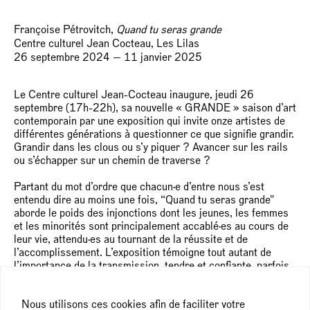
Françoise Pétrovitch,
Quand tu seras grande
Centre culturel Jean Cocteau, Les Lilas
26 septembre 2024 — 11 janvier 2025
Le Centre culturel Jean-Cocteau inaugure, jeudi 26
septembre (17h-22h), sa nouvelle « GRANDE » saison d’art
contemporain par une exposition qui invite onze artistes de
différentes générations à questionner ce que signifie grandir.
Grandir dans les clous ou s’y piquer ? Avancer sur les rails
ou s’échapper sur un chemin de traverse ?
Partant du mot d’ordre que chacun·e d’entre nous s’est
entendu dire au moins une fois, “Quand tu seras grande"
aborde le poids des injonctions dont les jeunes, les femmes
et les minorités sont principalement accablé·es au cours de
leur vie, attendu·es au tournant de la réussite et de
l’accomplissement. L’exposition témoigne tout autant de
l’importance de la transmission, tendre et confiante, parfois
douloureuse, qui nourrit au fil du temps les familles de sang
et choisies. Comment se construit-on vis-à-vis d’un
Nous utilisons ces cookies afin de faciliter votre
entourage parfois contraignant et de notre passé