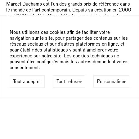
Marcel Duchamp est l’un des grands prix de référence dans
le monde de l’art contemporain. Depuis sa création en 2000
par l’ADIAF, le Prix Marcel Duchamp a distingué nombre
d’artistes, devenus des figures incontournables de la scène
internationale. Les travaux de rénovation du bâtiment
Nous utilisons ces cookies afin de faciliter votre
historique du Centre Pompidou ont nécessité de trouver un
navigation sur le site, pour partager des contenus sur les
lieu en « constellation ». Ainsi, les expositions du Prix
réseaux sociaux et sur d'autres plateformes en ligne, et
Marcel Duchamp 2025 à 2029 auront lieu au Musée d’Art
pour établir des statistiques visant à améliorer votre
Moderne de Paris.
expérience sur notre site. Les cookies techniques ne
peuvent être configurés mais les autres demandent votre
Les quatre nommés pour le Prix Marcel Duchamp 2025
consentement.
sont :
Bianca Bondi, née en 1986 à Johannesburg, Afrique du Sud
Tout accepter
Tout refuser
Personnaliser
– vit et travaille à Paris.
Xie Lei, né en 1983, en Chine – vit et travaille à Paris.
Eva Nielsen, née en 1983 aux Lilas, vit et travaille à Paris.
Lionel Sabatté, né en 1975 à Toulouse – vit et travaille à
Paris et à Los Angeles.