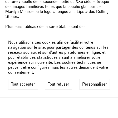
culture visuelle de la seconde moitié du XXe siècle, évoque
des images familières telles que la bouche glamour de
Marilyn Monroe ou le logo « Tongue and Lips » des Rolling
Stones.
Plusieurs tableaux de la série établissent des
correspondances visuelles immédiates : les multiples cous
de la créature d’
Omen
résonnent avec la figure de cabaret à
trois jambes et costume de plumes noires, ou avec le clown à
Nous utilisons ces cookies afin de faciliter votre
quatre bras. Ces bégaiements dans l’image créent un
navigation sur le site, pour partager des contenus sur les
système très astucieux pour montrer plusieurs attitudes en
réseaux sociaux et sur d'autres plateformes en ligne, et
une seule. Ils démontrent aussi le goût d’Oli Epp pour les
pour établir des statistiques visant à améliorer votre
figures hybrides et la confusion délibérée des classifications
expérience sur notre site. Les cookies techniques ne
entre l'humain, l'animal et le monstrueux.
peuvent être configurés mais les autres demandent votre
consentement.
Les accessoires et objets disséminés dans le tableau
fonctionnent comme des symboles aux propriétés
Tout accepter
Tout refuser
Personnaliser
métaphysiques et significations métaphoriques. Ces
peintures renouent avec la tradition des portraits à clés où
les attributs sont censés éclairer sur la personnalité. Ainsi
de cette silhouette en longue robe rose, col en fourrure,
chevelure au vent, collier de perle s’égrenant, accompagnée
d’un agneau, d’une bougie, d’un masque de sommeil et d’un
feu de signalisation rouge dans
Sleepwalker
. Dans
Golden