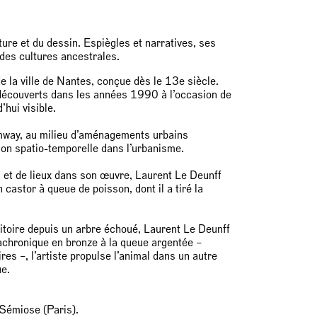
ture et du dessin. Espiègles et narratives, ses
 des cultures ancestrales.
e la ville de Nantes, conçue dès le 13e siècle.
edécouverts dans les années 1990 à l’occasion de
’hui visible.
ramway, au milieu d’aménagements urbains
ion spatio-temporelle dans l’urbanisme.
et de lieux dans son œuvre, Laurent Le Deunff
 castor à queue de poisson, dont il a tiré la
ritoire depuis un arbre échoué, Laurent Le Deunff
nachronique en bronze à la queue argentée –
es –, l’artiste propulse l’animal dans un autre
ue.
e Sémiose (Paris).