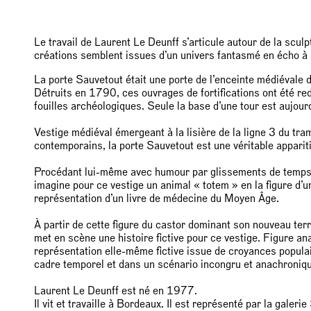
Le travail de Laurent Le Deunff s’articule autour de la sculp
créations semblent issues d’un univers fantasmé en écho à
La porte Sauvetout était une porte de l’enceinte médiévale d
Détruits en 1790, ces ouvrages de fortifications ont été r
fouilles archéologiques. Seule la base d’une tour est aujourd
Vestige médiéval émergeant à la lisière de la ligne 3 du t
contemporains, la porte Sauvetout est une véritable apparit
Procédant lui-même avec humour par glissements de temps 
imagine pour ce vestige un animal « totem » en la figure d’un
représentation d’un livre de médecine du Moyen Âge.
À partir de cette figure du castor dominant son nouveau ter
met en scène une histoire fictive pour ce vestige. Figure a
représentation elle-même fictive issue de croyances populair
cadre temporel et dans un scénario incongru et anachroniq
Laurent Le Deunff est né en 1977.
Il vit et travaille à Bordeaux. Il est représenté par la galeri