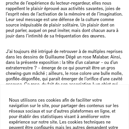
proche de l’expérience du lecteur-regardeur, elles nous
rappellent le plaisir éprouvé aux activités savantes, joies de
l’esprit nées de l’activation de la mémoire et de l’imagination.
Leur seul message est une défense de la culture comme
source inépuisable de plaisir solitaire. Un plaisir dont on
peut parler, auquel on peut inviter, mais dont chacun aura à
jouir dans l’intimité de sa fréquentation des œuvres.
J’ai toujours été intrigué de retrouver à de multiples reprises
dans les dessins de Guillaume Dégé un rose Malabar. Ainsi,
dans la présente exposition : la tête d’un calamar – ou d’un
extraterrestre ? – émerge de ce qui pourrait être un gros
chewing-gum mâché ; ailleurs, le rose colore une bulle molle,
gonflée-dégonflée, qui paraît émerger de l’orifice d’une cavité
osseuse. Ce rose, du fait de son association à un objet qui
est une incarnation de l’artifice et de ses ambiguïtés, me
paraît exemplifier le caractère plastique de la couleur chez
Nous utilisons ces cookies afin de faciliter votre
Guillaume Dégé. Toujours vive et lumineuse, elle évoque
navigation sur le site, pour partager des contenus sur les
davantage les produits de l’industrie humaine que ceux de la
réseaux sociaux et sur d'autres plateformes en ligne, et
nature, dont la splendeur est toujours menacée de fanaison.
pour établir des statistiques visant à améliorer votre
Ici, le dessin promet la fraîcheur éternelle de ses tons.
expérience sur notre site. Les cookies techniques ne
peuvent être configurés mais les autres demandent votre