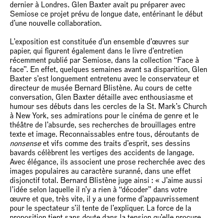
dernier à Londres. Glen Baxter avait pu préparer avec
Semiose ce projet prévu de longue date, entérinant le début
d’une nouvelle collaboration.
L’exposition est constituée d’un ensemble d’œuvres sur
papier, qui figurent également dans le livre d’entretien
récemment publié par Semiose, dans la collection “Face à
face”. En effet, quelques semaines avant sa disparition, Glen
Baxter s’est longuement entretenu avec le conservateur et
directeur de musée Bernard Blistène. Au cours de cette
conversation, Glen Baxter détaille avec enthousiasme et
humour ses débuts dans les cercles de la St. Mark’s Church
à New York, ses admirations pour le cinéma de genre et le
théâtre de l’absurde, ses recherches de brouillages entre
texte et image. Reconnaissables entre tous, déroutants de
nonsense
et vifs comme des traits d’esprit, ses dessins
bavards célèbrent les vertiges des accidents de langage.
Avec élégance, ils associent une prose recherchée avec des
images populaires au caractère suranné, dans une effet
disjonctif total. Bernard Blistène juge ainsi : « J’aime aussi
l’idée selon laquelle il n’y a rien à “décoder” dans votre
œuvre et que, très vite, il y a une forme d’appauvrissement
pour le spectateur s’il tente de l’expliquer. La force de la
proposition tient sans doute dans la tension qu’elle procure.