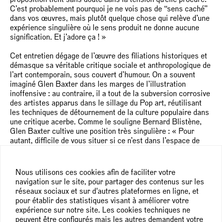
C’est probablement pourquoi je ne vois pas de “sens caché”
dans vos œuvres, mais plutôt quelque chose qui relève d’une
expérience singulière où le sens produit ne donne aucune
signification. Et j’adore ça ! »
Cet entretien dégage de l’œuvre des filiations historiques et
démasque sa véritable critique sociale et anthropologique de
l’art contemporain, sous couvert d’humour. On a souvent
imaginé Glen Baxter dans les marges de l’illustration
inoffensive : au contraire, il a tout de la subversion corrosive
des artistes apparus dans le sillage du Pop art, réutilisant
les techniques de détournement de la culture populaire dans
une critique acerbe. Comme le souligne Bernard Blistène,
Glen Baxter cultive une position très singulière : « Pour
autant, difficile de vous situer si ce n’est dans l’espace de
l’art contemporain dont vous semblez souvent être le
chroniqueur ironique, jouant sur les décalages du monde que
vous faites observer par vos propres personnages. J’aime
Nous utilisons ces cookies afin de faciliter votre
que vous exposiez l’écart sans le combler, sans imposer la
navigation sur le site, pour partager des contenus sur les
moindre réponse, que vous le laissiez en quelque sorte à l’air
réseaux sociaux et sur d'autres plateformes en ligne, et
libre. »
pour établir des statistiques visant à améliorer votre
expérience sur notre site. Les cookies techniques ne
Extraits :
peuvent être configurés mais les autres demandent votre