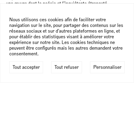
une œuvre dont la poésie et l’inquiétante étrangeté
résonnent avec les sujets chers au mouvement romantique.
Les visiteurs sont invités à découvrir ce regard singulier de
Nous utilisons ces cookies afin de faciliter votre
l’artiste à travers une déambulation sensible, à la rencontre
navigation sur le site, pour partager des contenus sur les
de ses nouvelles créations.
réseaux sociaux et sur d'autres plateformes en ligne, et
pour établir des statistiques visant à améliorer votre
Après une introduction dans l’atelier salon présentant
expérience sur notre site. Les cookies techniques ne
l’artiste et son travail original pour le musée de la Vie
peuvent être configurés mais les autres demandent votre
romantique, le parcours de l’exposition s’articule en
consentement.
plusieurs temps.
- La salle basse du grand atelier immerge le public dans un
panorama d’une quinzaine de lavis d’encre sur papier. En
Tout accepter
Tout refuser
Personnaliser
écho au regard nouveau porté par les romantiques sur la
nature au XIXe siècle, Françoise Pétrovitch dessine des
paysages imaginaires composés d’îles et de forêts, au milieu
desquels des figures humaines, à la présence silencieuse et
énigmatique, font leur apparition.
- La salle haute du grand atelier présente quant à elle des
peintures de très grands formats. Conçues parfois en
diptyque, elles mettent en scène des personnages
contemporains souvent adolescents, et questionnent le lien
qui unit deux êtres.