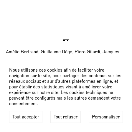
Amélie Bertrand, Guillaume Dégé, Piero Gilardi, Jacques
Julien, Laurent Le Deunff, Robert Morris, André Raffray,
Taroop & Glabel, Julien Tiberi,
L'avenir du paysage
25 juin — 30 juillet 2011
Nous utilisons ces cookies afin de faciliter votre
navigation sur le site, pour partager des contenus sur les
réseaux sociaux et sur d'autres plateformes en ligne, et
pour établir des statistiques visant à améliorer votre
expérience sur notre site. Les cookies techniques ne
peuvent être configurés mais les autres demandent votre
consentement.
Tout accepter
Tout refuser
Personnaliser