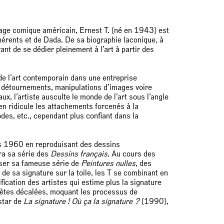
nage comique américain, Ernest T. (né en 1943) est
ohérents et de Dada. De sa biographie laconique, à
avant de se dédier pleinement à l’art à partir des
de l’art contemporain dans une entreprise
t détournements, manipulations d’images voire
x, l’artiste ausculte le monde de l’art sous l’angle
 en ridicule les attachements forcenés à la
odes, etc., cependant plus confiant dans la
es 1960 en reproduisant des dessins
ra sa série des
Dessins français
. Au cours des
ser sa fameuse série de
Peintures nulles
, des
de sa signature sur la toile, les T se combinant en
ication des artistes qui estime plus la signature
nètes décalées, moquant les processus de
nstar de
La signature ! Où ça la signature ?
(1990),