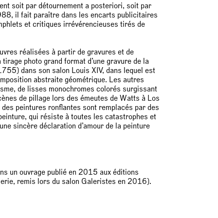
ent soit par détournement a posteriori, soit par
8, il fait paraître dans les encarts publicitaires
mphlets et critiques irrévérencieuses tirés de
res réalisées à partir de gravures et de
tirage photo grand format d’une gravure de la
55) dans son salon Louis XIV, dans lequel est
mposition abstraite géométrique. Les autres
sme, de lisses monochromes colorés surgissant
nes de pillage lors des émeutes de Watts à Los
t des peintures ronflantes sont remplacés par des
inture, qui résiste à toutes les catastrophes et
à une sincère déclaration d’amour de la peinture
ans un ouvrage publié en 2015 aux éditions
lerie, remis lors du salon Galeristes en 2016).