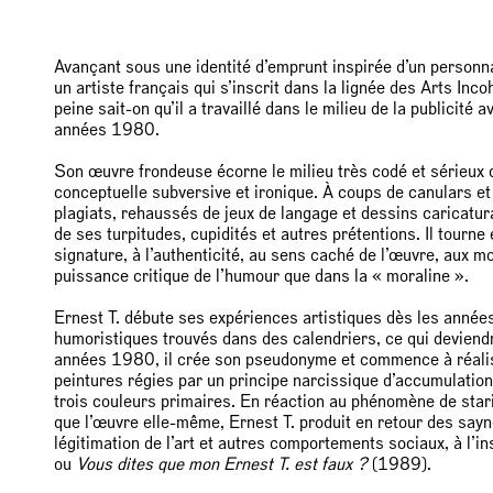
Avançant sous une identité d’emprunt inspirée d’un person
un artiste français qui s’inscrit dans la lignée des Arts Inc
peine sait-on qu’il a travaillé dans le milieu de la publicité 
années 1980.
Son œuvre frondeuse écorne le milieu très codé et sérieux 
conceptuelle subversive et ironique. À coups de canulars e
plagiats, rehaussés de jeux de langage et dessins caricaturau
de ses turpitudes, cupidités et autres prétentions. Il tourne
signature, à l’authenticité, au sens caché de l’œuvre, aux m
puissance critique de l’humour que dans la « moraline ».
Ernest T. débute ses expériences artistiques dès les anné
humoristiques trouvés dans des calendriers, ce qui deviend
années 1980, il crée son pseudonyme et commence à réali
peintures régies par un principe narcissique d’accumulation 
trois couleurs primaires. En réaction au phénomène de starif
que l’œuvre elle-même, Ernest T. produit en retour des say
légitimation de l’art et autres comportements sociaux, à l’i
ou
Vous dites que mon Ernest T. est faux ?
(1989).