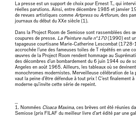
La presse est un support de choix pour Ernest T., qui intervi
réelles parutions. Ainsi, entre décembre 1985 et janvier 198
de revues artistiques comme
Artpress
ou
Artforum
, des pa
journaux du début du XXe siècle (1).
Dans la Project Room de Semiose sont rassemblées des œuv
coupures de presse.
La Peinture nulle n°170
(1990) est un 
tapageuse courtisane Marie-Catherine Lescombat (1728-17
accrochée l’une des fameuses toiles de T répétés en une co
œuvres de la Project Room rendent hommage au Suprémati
des décombres d’un bombardement du 6 juin 1944 ou de scè
Angeles en août 1965. Ailleurs, les tableaux où se devinen
monochromes modernistes. Merveilleuse célébration de la pe
vaut la peine d’être défendue à tout prix ! C’est finalement 
moderne qu’invite cette série de repeint.
__
1. Nommées
Cloaca Maxima
, ces brèves ont été réunies d
Semiose (prix FILAF du meilleur livre d’art édité par une ga