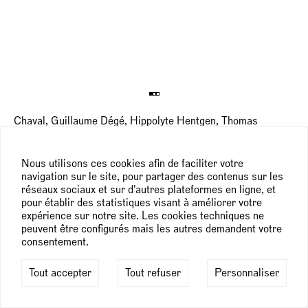
Chaval, Guillaume Dégé, Hippolyte Hentgen, Thomas
Lanfranchi, Françoise Pétrovitch,
Drawing Now, Paris (FR)
, Paris
28 — 31 mars 2019
Nous utilisons ces cookies afin de faciliter votre
navigation sur le site, pour partager des contenus sur les
réseaux sociaux et sur d'autres plateformes en ligne, et
pour établir des statistiques visant à améliorer votre
expérience sur notre site. Les cookies techniques ne
peuvent être configurés mais les autres demandent votre
consentement.
Tout accepter
Tout refuser
Personnaliser