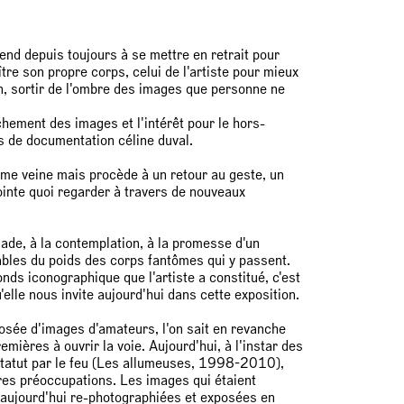
end depuis toujours à se mettre en retrait pour
ître son propre corps, celui de l'artiste pour mieux
in, sortir de l'ombre des images que personne ne
chement des images et l'intérêt pour le hors-
s de documentation céline duval.
ême veine mais procède à un retour au geste, un
pointe quoi regarder à travers de nouveaux
nade, à la contemplation, à la promesse d'un
tables du poids des corps fantômes qui y passent.
nds iconographique que l'artiste a constitué, c'est
elle nous invite aujourd'hui dans cette exposition.
posée d'images d'amateurs, l'on sait en revanche
mières à ouvrir la voie. Aujourd'hui, à l'instar des
r statut par le feu (Les allumeuses, 1998-2010),
tres préoccupations. Les images qui étaient
t aujourd'hui re-photographiées et exposées en