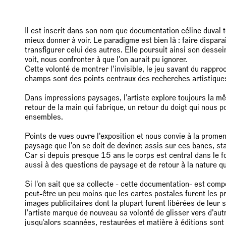
Il est inscrit dans son nom que documentation céline duval t
mieux donner à voir. Le paradigme est bien là : faire dispara
transfigurer celui des autres. Elle poursuit ainsi son desse
voit, nous confronter à que l'on aurait pu ignorer.
Cette volonté de montrer l'invisible, le jeu savant du rappro
champs sont des points centraux des recherches artistique
Dans impressions paysages, l'artiste explore toujours la m
retour de la main qui fabrique, un retour du doigt qui nous 
ensembles.
Points de vues ouvre l'exposition et nous convie à la prome
paysage que l'on se doit de deviner, assis sur ces bancs, s
Car si depuis presque 15 ans le corps est central dans le fo
aussi à des questions de paysage et de retour à la nature qu'
Si l'on sait que sa collecte - cette documentation- est com
peut-être un peu moins que les cartes postales furent les pre
images publicitaires dont la plupart furent libérées de leu
l'artiste marque de nouveau sa volonté de glisser vers d'au
jusqu'alors scannées, restaurées et matière à éditions son