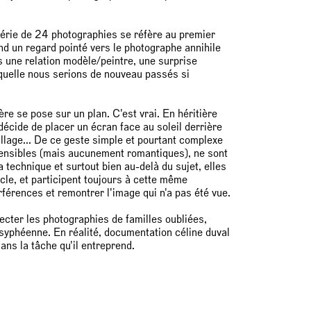
série de 24 photographies se réfère au premier
nd un regard pointé vers le photographe annihile
ors une relation modèle/peintre, une surprise
laquelle nous serions de nouveau passés si
re se pose sur un plan. C'est vrai. En héritière
décide de placer un écran face au soleil derrière
illage... De ce geste simple et pourtant complexe
nsibles (mais aucunement romantiques), ne sont
 technique et surtout bien au-delà du sujet, elles
ucle, et participent toujours à cette même
rférences et remontrer l'image qui n'a pas été vue.
ecter les photographies de familles oubliées,
syphéenne. En réalité, documentation céline duval
ns la tâche qu'il entreprend.