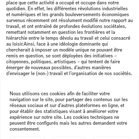
place que cette activité a occupé et occupe dans notre
quotidien. En effet, les différentes révolutions industrielles
et numériques et les grands bouleversements économiques
survenus récemment ont résolument modifié notre rapport au
travail, et ont entraîné de profondes évolutions sociétales,
remettant notamment en question les frontières et la
hiérarchie entre le temps dévolu au travail et celui consacré
au loisir.Ainsi, face à une idéologie dominante qui
chercherait à imposer un modèle unique ne pouvant être
remis en question, se sont déployées des initiatives –
citoyennes, politiques, artistiques – qui tentent de faire
émerger de nouveaux possibles, d’autres manières
d’envisager le (non-) travail et l’organisation de nos sociétés.
L’exposition de groupe présentée au FRAC Champagne-
Ardenne, intitulée
L’alternative
, s’intéresse à la manière dont
Nous utilisons ces cookies afin de faciliter votre
se sont développés, au fil du temps, ces modes de production
navigation sur le site, pour partager des contenus sur les
alternatifs, parallèles, en marge des courants dominants et
réseaux sociaux et sur d'autres plateformes en ligne, et
en réaction à des structures et organisations du travail
pour établir des statistiques visant à améliorer votre
potentiellement aliénantes. Qu’ils s’inspirent de modèles
expérience sur notre site. Les cookies techniques ne
éprouvés, témoignent de moments ou situations symboliques
peuvent être configurés mais les autres demandent votre
et potentiellement charnières, s’infiltrent dans les rouages
consentement.
de cette idéologie dominante qu’est le capitalisme ou en
proposent des formes alternatives, les artistes réunis dans