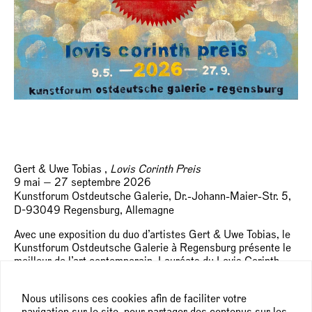
Gert & Uwe Tobias ,
Lovis Corinth Preis
9 mai — 27 septembre 2026
Kunstforum Ostdeutsche Galerie, Dr.-Johann-Maier-Str. 5,
D-93049 Regensburg, Allemagne
Avec une exposition du duo d’artistes Gert & Uwe Tobias, le
Kunstforum Ostdeutsche Galerie à Regensburg présente le
meilleur de l’art contemporain. Lauréats du Lovis Corinth
Prize, les artistes fascinent les visiteurs par leur esthétique
saisissante. Leurs toiles grand format, collages, dessins et
Nous utilisons ces cookies afin de faciliter votre
sculptures transportent le public dans un univers