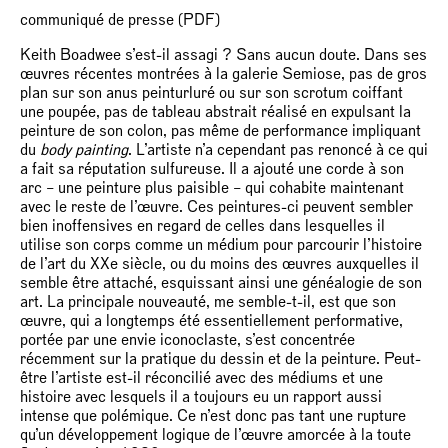
communiqué de presse (PDF)
Keith Boadwee s’est-il assagi ? Sans aucun doute. Dans ses
œuvres récentes montrées à la galerie Semiose, pas de gros
plan sur son anus peinturluré ou sur son scrotum coiffant
une poupée, pas de tableau abstrait réalisé en expulsant la
peinture de son colon, pas même de performance impliquant
du
body painting
. L’artiste n’a cependant pas renoncé à ce qui
a fait sa réputation sulfureuse. Il a ajouté une corde à son
arc – une peinture plus paisible – qui cohabite maintenant
avec le reste de l’œuvre. Ces peintures-ci peuvent sembler
bien inoffensives en regard de celles dans lesquelles il
utilise son corps comme un médium pour parcourir l’histoire
de l’art du XXe siècle, ou du moins des œuvres auxquelles il
semble être attaché, esquissant ainsi une généalogie de son
art. La principale nouveauté, me semble-t-il, est que son
œuvre, qui a longtemps été essentiellement performative,
portée par une envie iconoclaste, s’est concentrée
récemment sur la pratique du dessin et de la peinture. Peut-
être l’artiste est-il réconcilié avec des médiums et une
histoire avec lesquels il a toujours eu un rapport aussi
intense que polémique. Ce n’est donc pas tant une rupture
qu’un développement logique de l’œuvre amorcée à la toute