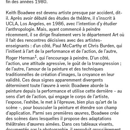
fin des années 1980.
Keith Boadwee est devenu artiste presque par accident, dit-
il. Après avoir débuté des études de théâtre, il s’inscrit à
UCLA, Los Angeles, en 1986, avec l’intention d’y étudier
l’anthropologie. Mais, ayant commencé à peindre
récemment, il se dirige finalement vers le département Art où
il fait des rencontres décisives avec des artistes-
enseignants : d’un côté, Paul McCarthy et Chris Burden, qui
l’initient à l’art de la performance et de l’action, de l’autre,
1
Roger Herman
, qui l’encourage à peindre. D’un côté,
l’action, une attitude agressive, le goût de la transgression ;
de l’autre, l’amour de la peinture et des techniques
traditionnelles de création d’images, la croyance en leur
validité. Ces deux signes apparemment divergents
déterminent toute l’œuvre à venir. Boadwee aborde la
peinture depuis la performance et utilise cette dernière – au
sens d’art de l’action, qui engage le corps de l’artiste,
l’expose, l’exhibe, le met à l’épreuve, bien plus qu’art de la
scène –, pour bousculer la peinture et étendre son champ
d’application. Parmi ses premières œuvres, Boadwee crée
des scènes dans lesquelles il propose des adaptations
théâtrales d’œuvres aimées. Dans ces tableaux vivants,
documentés par la photographie, il reproduit grossièrement