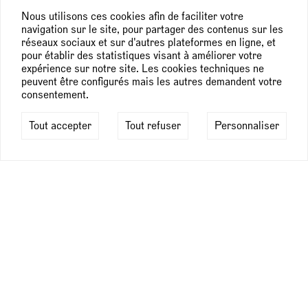
l’immédiateté – qui confèrent à son art une énergie et une
Nous utilisons ces cookies afin de faciliter votre
candeur singulières.
navigation sur le site, pour partager des contenus sur les
réseaux sociaux et sur d'autres plateformes en ligne, et
Dans les tableaux réunis pour l’exposition
The Shape of
pour établir des statistiques visant à améliorer votre
Water
à la galerie Semiose, le bestiaire de l’artiste est
expérience sur notre site. Les cookies techniques ne
réduit à trois animaux : la grenouille, le caniche et le poisson
peuvent être configurés mais les autres demandent votre
rouge. Pour une raison qu’il ne saurait expliquer, Boadwee
consentement.
4
voit la grenouille comme un
alter ego
. Dans ce cas, le
caniche est sans doute une représentation du modèle ou de
Tout accepter
Tout refuser
Personnaliser
5
la muse
. Quant au poisson rouge, toujours la clope au bec,
peut-être nous représente-t-il nous, spectateurs et
spectatrices. Ne sommes-nous pas exactement dans la
même position face au tableau, ne pouvant faire autre chose
que regarder vers l’autre côté du miroir (
through the looking
glass
) ? Cet autre côté, chez Lewis Carroll, est comme un
double en deux dimensions de notre monde, où tout est
inversé – non seulement l’espace, mais aussi les valeurs –,
situation propice à toutes les inventions destinées à amuser
la petite fille. Boadwee a substitué le verre au miroir et placé
au centre de nombreux tableaux un vase, un verre à cocktail,
un aquarium, des récipients en verre transparent, remplis ou
non d’eau ou de vodka Martini, qui lui permettent de
déformer les figures qu’il peint, comme dans un palais des