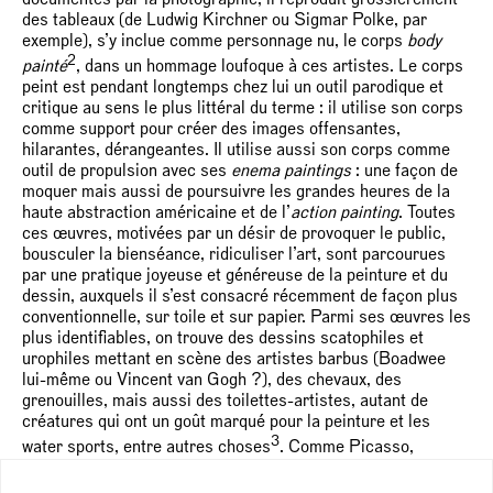
des tableaux (de Ludwig Kirchner ou Sigmar Polke, par
exemple), s’y inclue comme personnage nu, le corps
body
2
painté
, dans un hommage loufoque à ces artistes. Le corps
peint est pendant longtemps chez lui un outil parodique et
critique au sens le plus littéral du terme : il utilise son corps
comme support pour créer des images offensantes,
hilarantes, dérangeantes. Il utilise aussi son corps comme
outil de propulsion avec ses
enema paintings
: une façon de
moquer mais aussi de poursuivre les grandes heures de la
haute abstraction américaine et de l’
action painting
. Toutes
ces œuvres, motivées par un désir de provoquer le public,
bousculer la bienséance, ridiculiser l’art, sont parcourues
par une pratique joyeuse et généreuse de la peinture et du
dessin, auxquels il s’est consacré récemment de façon plus
conventionnelle, sur toile et sur papier. Parmi ses œuvres les
plus identifiables, on trouve des dessins scatophiles et
urophiles mettant en scène des artistes barbus (Boadwee
lui-même ou Vincent van Gogh ?), des chevaux, des
grenouilles, mais aussi des toilettes-artistes, autant de
créatures qui ont un goût marqué pour la peinture et les
3
water sports, entre autres choses
. Comme Picasso,
Dubuffet ou encore Mike Kelley avant lui, l’artiste sait puiser
dans une enfance pas si innocente des qualités – la liberté,