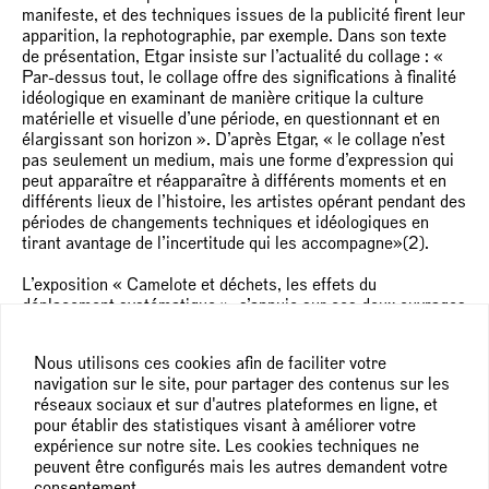
manifeste, et des techniques issues de la publicité firent leur
apparition, la rephotographie, par exemple. Dans son texte
de présentation, Etgar insiste sur l’actualité du collage : «
Par-dessus tout, le collage offre des significations à finalité
idéologique en examinant de manière critique la culture
matérielle et visuelle d’une période, en questionnant et en
élargissant son horizon ». D’après Etgar, « le collage n’est
pas seulement un medium, mais une forme d’expression qui
peut apparaître et réapparaître à différents moments et en
différents lieux de l’histoire, les artistes opérant pendant des
périodes de changements techniques et idéologiques en
tirant avantage de l’incertitude qui les accompagne»(2).
L’exposition « Camelote et déchets, les effets du
déplacement systématique », s’appuie sur ces deux ouvrages
pour réunir un ensemble de collages, de reliefs, de tableaux
et d’assemblages des vingt-cinq dernières années, des
Nous utilisons ces cookies afin de faciliter votre
années 1995 à 2020, de trois générations d’artistes
navigation sur le site, pour partager des contenus sur les
européens et américains. Anita Molinero (née en 1953) et
réseaux sociaux et sur d'autres plateformes en ligne, et
Jessica Stockholder (1959), puis Thierry Costesèque
pour établir des statistiques visant à améliorer votre
(1970), David Evrard (1970), Madeleine Berkhemer
expérience sur notre site. Les cookies techniques ne
(1973-2019), Brian Bellott (1973), et les plus jeunes,
peuvent être configurés mais les autres demandent votre
Stéphanie Cherpin (1979), Hippolyte Hentgen
consentement.