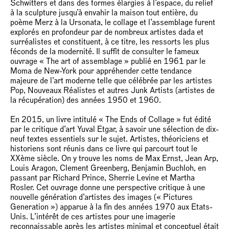
Schwitters et dans des formes élargies à l’espace, du relief
à la sculpture jusqu’à envahir la maison tout entière, du
poème Merz à la Ursonata, le collage et l’assemblage furent
explorés en profondeur par de nombreux artistes dada et
surréalistes et constituent, à ce titre, les ressorts les plus
féconds de la modernité. Il suffit de consulter le fameux
ouvrage « The art of assemblage » publié en 1961 par le
Moma de New-York pour appréhender cette tendance
majeure de l’art moderne telle que célébrée par les artistes
Pop, Nouveaux Réalistes et autres Junk Artists (artistes de
la récupération) des années 1950 et 1960.
En 2015, un livre intitulé « The Ends of Collage » fut édité
par le critique d’art Yuval Etgar, à savoir une sélection de dix-
neuf textes essentiels sur le sujet. Artistes, théoriciens et
historiens sont réunis dans ce livre qui parcourt tout le
XXème siècle. On y trouve les noms de Max Ernst, Jean Arp,
Louis Aragon, Clement Greenberg, Benjamin Buchloh, en
passant par Richard Prince, Sherrie Levine et Martha
Rosler. Cet ouvrage donne une perspective critique à une
nouvelle génération d’artistes des images (« Pictures
Generation ») apparue à la fin des années 1970 aux Etats-
Unis. L’intérêt de ces artistes pour une imagerie
reconnaissable après les artistes minimal et conceptuel était