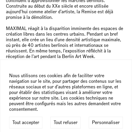
continuent d'approvisionner les marchés berlinois.
Construite au début du XXe siècle et encore utilisée
aujourd'hui comme atelier d'artiste, la Remise est déjà
promise à la démolition.
MAXIMAL réagit à la disparition imminente des espaces de
création libres dans les centres urbains. Pendant un bref
instant, elle crée un lieu d'une densité artistique maximale,
où près de 40 artistes berlinois et internationaux se
réunissent. En même temps, l'exposition réfléchit à la
réception de l'art pendant la Berlin Art Week.
En quelques jours seulement, les visiteurs consomment une
quantité immense d'art. Dans de telles conditions, dans
Nous utilisons ces cookies afin de faciliter votre
quelle mesure l'art peut-il rester visible ? Et que se passe-t-
navigation sur le site, pour partager des contenus sur les
il lorsqu'il se retire complètement de la perception ?
réseaux sociaux et sur d'autres plateformes en ligne, et
pour établir des statistiques visant à améliorer votre
Condensation MAXIMALE. Disponibilité MAXIMALE.
expérience sur notre site. Les cookies techniques ne
Perturbation MAXIMALE.
peuvent être configurés mais les autres demandent votre
consentement.
L'exposition rompt avec les principes curatoriaux classiques.
Au lieu de cela, les œuvres sont disposées selon des
Tout accepter
Tout refuser
Personnaliser
critères inhabituels. Les visiteurs naviguent dans un espace
surpeuplé et découvrent comment l'absence et la présence