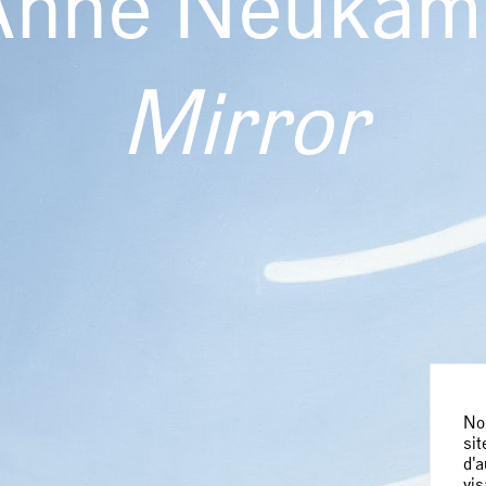
Anne Neukam
Mirror
Nou
sit
d'a
vis