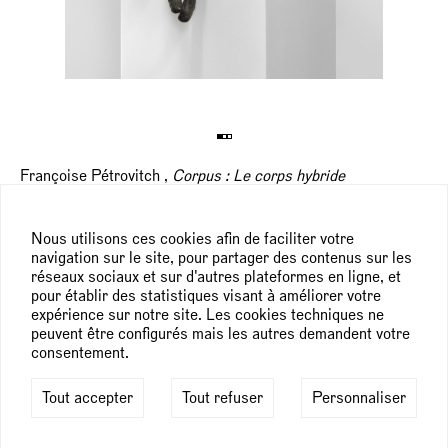
Françoise Pétrovitch ,
Corpus : Le corps hybride
28 novembre 2024 — 23 février 2025
Musée d'art et d'histoire MAHF, Fribourg, (CH)
Nous utilisons ces cookies afin de faciliter votre
Entre humain et animal, homme et machine, féminin et
navigation sur le site, pour partager des contenus sur les
masculin, nature et objet, l’hybridation des corps remonte à
réseaux sociaux et sur d'autres plateformes en ligne, et
l’Antiquité et parcourt l’iconographie chrétienne jusqu’à l’art
pour établir des statistiques visant à améliorer votre
contemporain. Elle se décline sous des formes inquiétantes
expérience sur notre site. Les cookies techniques ne
comme merveilleuses. De nos jours, la question de la
peuvent être configurés mais les autres demandent votre
métamorphose des corps est omniprésente: elle inspire nos
consentement.
imaginaires, façonne nos manières d’être au monde et
propose des identités multiples.
Tout accepter
Tout refuser
Personnaliser