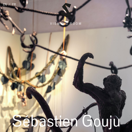
EN
FR
VIEWING ROOM
Sébastien Gouju