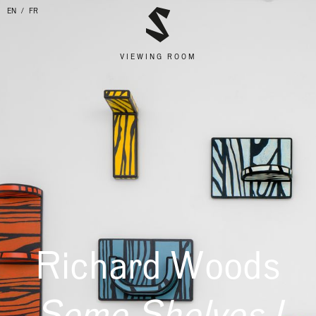
EN
FR
VIEWING ROOM
Richard Woods
Some Shelves I