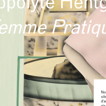
ppolyte Hent
emme Pratiq
Nou
sit
d'a
vis