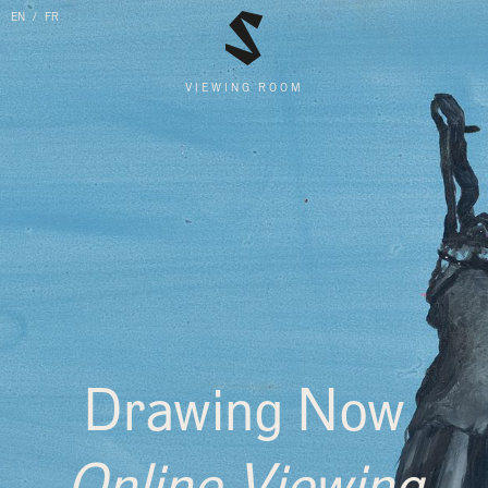
EN
FR
VIEWING ROOM
Drawing Now
Online Viewing