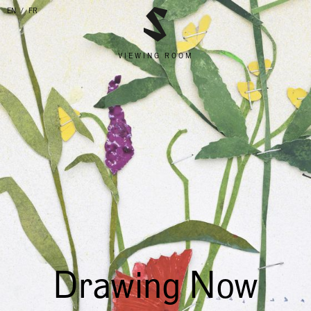
EN
FR
VIEWING ROOM
Drawing Now