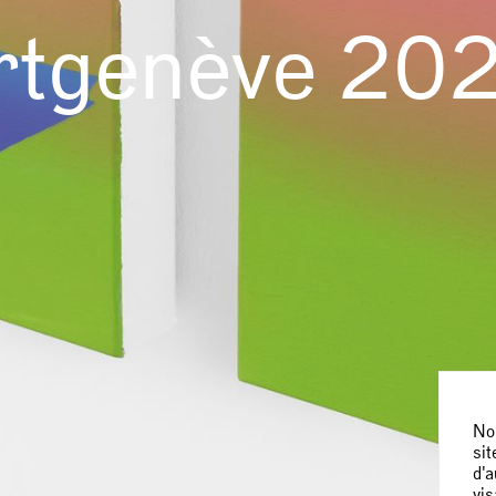
rtgenève 20
Nou
sit
d'a
vis