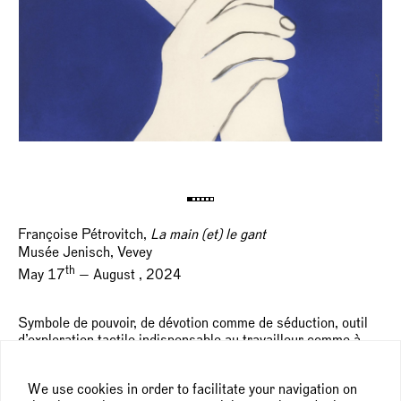
Françoise Pétrovitch,
La main (et) le gant
Musée Jenisch, Vevey
th
May 17
— August , 2024
Symbole de pouvoir, de dévotion comme de séduction, outil
d’exploration tactile indispensable au travailleur comme à
l’artiste, le motif de la main et du gant est ici décliné depuis
le XVIe siècle jusqu’à la création contemporaine. À travers
We use cookies in order to facilitate your navigation on
un choix d’œuvres issues des collections du musée enrichi