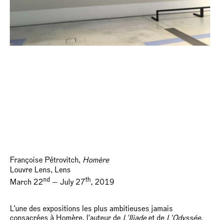
Françoise Pétrovitch,
Homère
Louvre Lens, Lens
nd
th
March 22
— July 27
, 2019
L'une des expositions les plus ambitieuses jamais
consacrées à Homère, l'auteur de
L'Iliade
et de
L'Odyssée
,