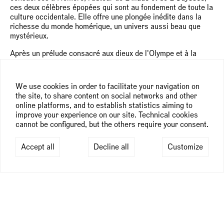
ces deux célèbres épopées qui sont au fondement de toute la
culture occidentale. Elle offre une plongée inédite dans la
richesse du monde homérique, un univers aussi beau que
mystérieux.
Après un prélude consacré aux dieux de l'Olympe et à la
Muse qu'invoque Homère, l'exposition part à la découverte
du « prince des poètes », dont l'existence même est
discutée. Elle explore aussi les phénomènes d'«
We use cookies in order to facilitate your navigation on
homéromanie », qui ont marqué la science archéologique et
the site, to share content on social networks and other
inspiré des oeuvres ou des comportements, suivant une
online platforms, and to establish statistics aiming to
imitation homérique d'une grande fécondité, jusque dans la
improve your experience on our site. Technical cookies
vie quotidienne. L'exposition fait ensuite revivre aux visiteurs
cannot be configured, but the others require your consent.
les principaux héros et récits de
L'Iliade
et de
L'Odyssée
.
Objets archéologiques et oeuvres modernes évoquent ainsi
Accept all
Decline all
Customize
la manière dont ces épopées ont été mises en images, avec
une rare constance mais avec des variations selon les
époques, qui relèvent d'une histoire du goût.
Le parcours revient également sur les plus célèbres scènes
de la guerre de Troie, appartenant à d'autres poèmes
aujourd'hui disparus mais qu'on lisait encore dans l'Antiquité.
Elles révèlent la profusion de la matière épique antique et le
miracle que constitue la conservation des oeuvres