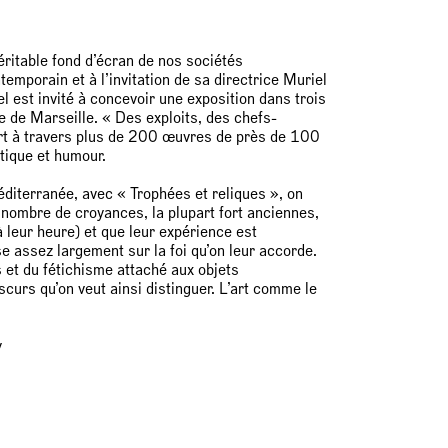
véritable fond d’écran de nos sociétés
temporain et à l’invitation de sa directrice Muriel
l est invité à concevoir une exposition dans trois
le de Marseille. « Des exploits, des chefs-
port à travers plus de 200 œuvres de près de 100
itique et humour.
diterranée, avec « Trophées et reliques », on
n nombre de croyances, la plupart fort anciennes,
 leur heure) et que leur expérience est
se assez largement sur la foi qu’on leur accorde.
s et du fétichisme attaché aux objets
curs qu’on veut ainsi distinguer. L’art comme le
y