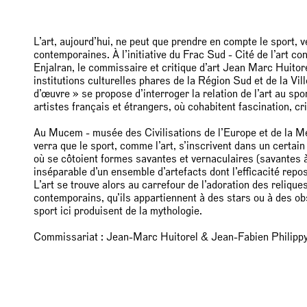
L’art, aujourd’hui, ne peut que prendre en compte le sport, 
contemporaines. À l’initiative du Frac Sud - Cité de l’art con
Enjalran, le commissaire et critique d’art Jean Marc Huitore
institutions culturelles phares de la Région Sud et de la Vil
d’œuvre » se propose d’interroger la relation de l’art au s
artistes français et étrangers, où cohabitent fascination, cr
Au Mucem - musée des Civilisations de l’Europe et de la Mé
verra que le sport, comme l’art, s’inscrivent dans un certai
où se côtoient formes savantes et vernaculaires (savantes à
inséparable d’un ensemble d’artefacts dont l’efficacité repo
L’art se trouve alors au carrefour de l’adoration des relique
contemporains, qu’ils appartiennent à des stars ou à des obs
sport ici produisent de la mythologie.
Commissariat : Jean-Marc Huitorel & Jean-Fabien Philipp