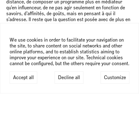
distance, de composer un programme plus en médiateur
qu’en influenceur, de ne pas agir seulement en fonction de
savoirs, d’affinités, de goûts, mais en pensant à qui il
s’adresse. Il reste que la question est posée avec de plus en
plus d’insistance et de force. Immédiatement c’est la place
des artistes femmes qui est visée.
We use cookies in order to facilitate your navigation on
Entre eux les différences de style, de créativité, de qualité,
the site, to share content on social networks and other
d’ambition, de pertinence sont nombreuses. Elles dépendent
online platforms, and to establish statistics aiming to
de leurs centres d’intérêt, des médiums privilégiés, de leurs
improve your experience on our site. Technical cookies
tempéraments, de leur histoire, de leur environnement
cannot be configured, but the others require your consent.
culturel et, sans doute peut-on le reconnaître, de
préoccupations, de sensibilités, voire de manières d’aborder
un thème (tant par son contenu que dans son esthétique)
Accept all
Decline all
Customize
selon qu’il est une femme ou un homme.
Ce ne sont pas ces différences qui sont visés ici mais la
question plus radicale, bien que sous-jacente et jamais dite,
de la reconnaissance d’une équivalence de talents.
Convaincus par cette évidence, l’exposition pose le problème
par l’absurde en réunissant sept binômes d’artistes
femmes/hommes dont les travaux ont des préoccupations
et/ou des proximités formelles.