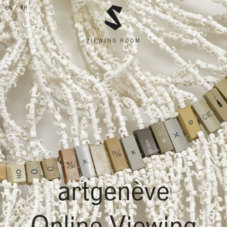
EN
FR
VIEWING ROOM
artgenève
Online Viewing